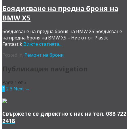
Боядисване на предна броня на
BMW X5
Боядисване на предна броня на BMW X5 Боядисване
на предна броня на BMW X5 – Ние от от Plastic
Fantastik
Вижте статията…
Posted in:
Ремонт на брони
Публикация navigation
Page 1 of 3
1
2
3
Next →
Свържете се директно с нас на тел. 088 722
2418