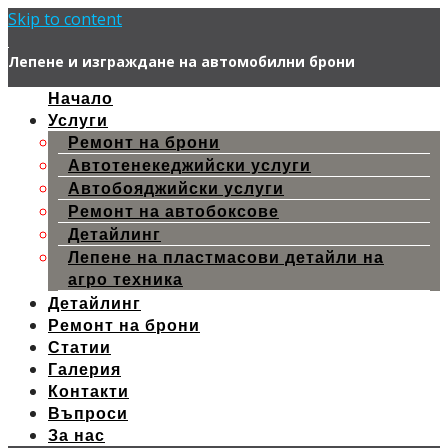
Skip to content
Лепене и изграждане на автомобилни брони
Начало
Услуги
Ремонт на брони
Автотенекеджийски услуги
Автобояджийски услуги
Ремонт на автобоксове
Детайлинг
Лепене на пластмасови детайли на
агро техника
Детайлинг
Ремонт на брони
Статии
Галерия
Контакти
Въпроси
За нас